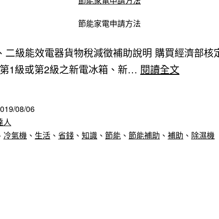
節能家電申請方法
節能家電申請方法
二級能效電器貨物稅減徵補助說明 購買經濟部核
節
第1級或第2級之新電冰箱、新…
閱讀全文
能
家
019/08/06
電
達人
補
、
冷氣機
、
生活
、
省錢
、
知識
、
節能
、
節能補助
、
補助
、
除濕機
助
申
請
辦
法