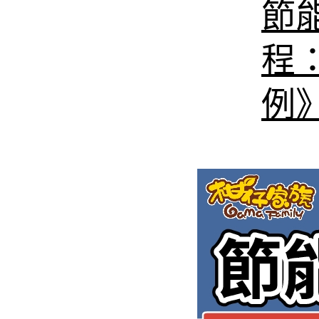
節
程
例