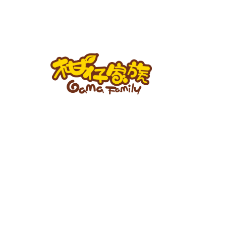
跳
至
主
要
內
容
柑
仔
家
族
BLOG