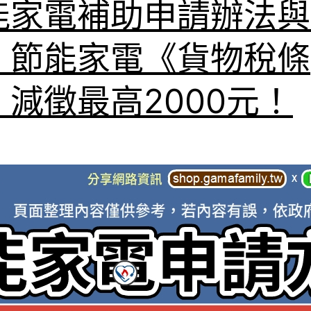
能家電補助申請辦法與
：節能家電《貨物稅條
》減徵最高2000元！