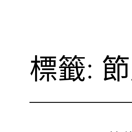
標籤:
節