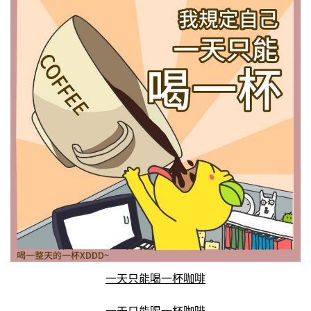
紹、
實
測
及
比
較
表
一天只能喝一杯咖啡
一天只能喝一杯咖啡