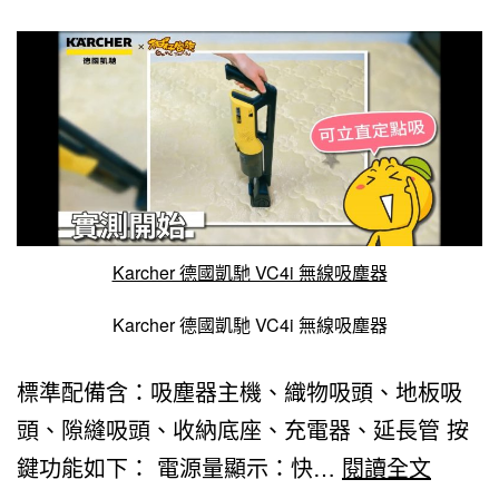
介
紹
Karcher 德國凱馳 VC4i 無線吸塵器
Karcher 德國凱馳 VC4i 無線吸塵器
標準配備含：吸塵器主機、織物吸頭、地板吸
頭、隙縫吸頭、收納底座、充電器、延長管 按
KARC
鍵功能如下： 電源量顯示：快…
閱讀全文