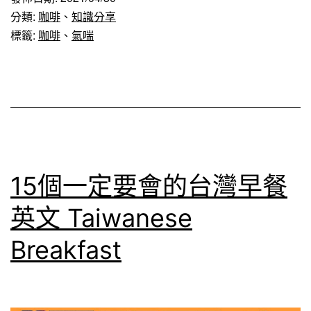
不
分類:
咖啡
、
知識分享
能
標籤:
咖啡
、
氣喘
治
療
氣
喘
asthma
15個一定要會的台灣早餐
英文 Taiwanese
Breakfast