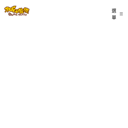
跳
柑
選
至
單
主
仔
要
內
家
容
族
BLOG