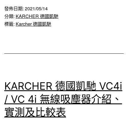
國
發佈日期:
2021/05/14
凱
分類:
KARCHER 德國凱馳
馳
標籤:
Karcher 德國凱馳
無
線
電
動
洗
地
KARCHER 德國凱馳 VC4i
機
/ VC 4i 無線吸塵器介紹、
FC
實測及比較表
3D
CORDLESS