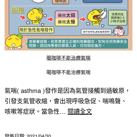
喝咖啡不能治療氣喘
喝咖啡不能治療氣喘
氣喘( asthma )發作是因為氣管接觸到過敏原，
引發支氣管收縮，會出現呼吸急促、喘鳴聲、
喝
咳嗽等症狀。當急性…
閱讀全文
咖
啡
發佈日期:
2021/04/30