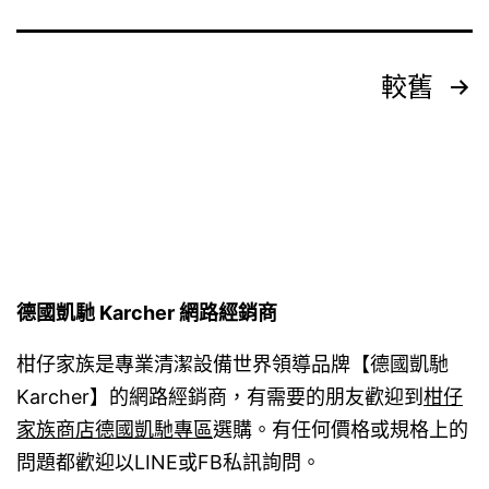
早
餐
英
文
較舊
文
章
Taiwanese
分
Breakfast
頁
德國凱馳 Karcher 網路經銷商
柑仔家族是專業清潔設備世界領導品牌【德國凱馳
Karcher】的網路經銷商，有需要的朋友歡迎到
柑仔
家族商店德國凱馳專區
選購。有任何價格或規格上的
問題都歡迎以LINE或FB私訊詢問。