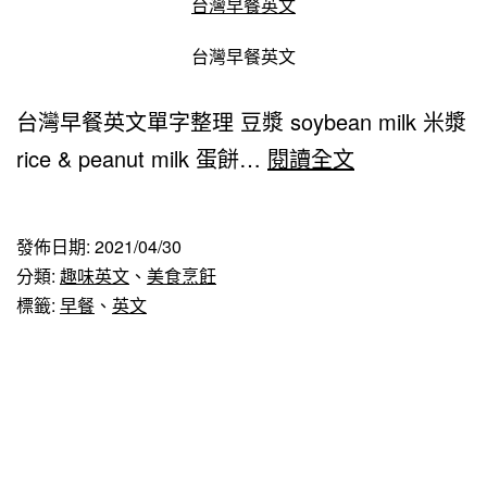
台灣早餐英文
台灣早餐英文
台灣早餐英文單字整理 豆漿 soybean milk 米漿
15
rice & peanut milk 蛋餅…
閱讀全文
個
一
發佈日期:
2021/04/30
定
分類:
趣味英文
、
美食烹飪
要
標籤:
早餐
、
英文
會
的
台
灣