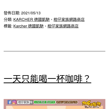
德
國
發佈日期:
2021/05/13
凱
分類:
KARCHER 德國凱馳
、
柑仔家族網路商店
馳
標籤:
Karcher 德國凱馳
、
柑仔家族網路商店
VC4i
/
VC
4i
無
線
一天只能喝一杯咖啡？
吸
塵
器
介