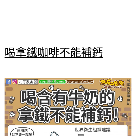
益
處
及
不
適
喝拿鐵咖啡不能補鈣
合
搭
配
食
用
的
食
物