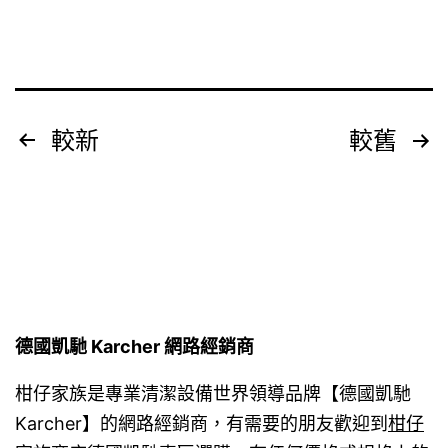
神，
但
打
翻
文
較新
較舊
咖
章
啡
分
肯
定
頁
提
神
德國凱馳 Karcher 網路經銷商
柑仔家族是專業清潔設備世界領導品牌【德國凱馳
Karcher】的網路經銷商，有需要的朋友歡迎到
柑仔