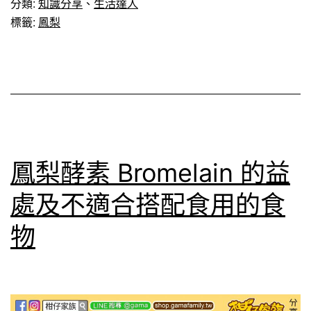
分類:
知識分享
、
生活達人
保
標籤:
鳳梨
存？
鳳梨酵素 Bromelain 的益
處及不適合搭配食用的食
物