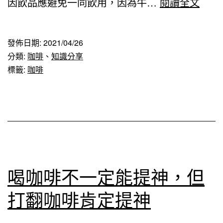
喝
因飲品應避免一同飲用，因為牛…
閱讀全文
拿
鐵
發佈日期:
2021/04/26
咖
分類:
咖啡
、
知識分享
啡
標籤:
咖啡
不
能
補
鈣
喝咖啡不一定能提神，但
打翻咖啡肯定提神