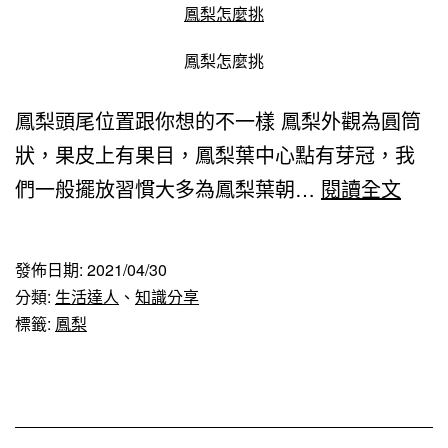
鳳梨怎麼挑
鳳梨怎麼挑
鳳梨頭尾位置跟你想的不一樣 鳳梨外觀為圓筒
狀，果皮上有果目，鳳梨葉中心點有芽冠，我
鳳
們一般擺放習慣大多為鳳梨葉朝…
閱讀全文
梨
如
發佈日期:
2021/04/30
何
分類:
生活達人
、
知識分享
挑
標籤:
鳳梨
選？
鳳
梨