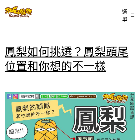
跳
柑
選
至
單
仔
主
家
要
族
內
鳳梨如何挑選？鳳梨頭尾
BLOG
容
位置和你想的不一樣