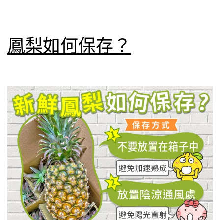
頭
尾
位
鳳梨如何保存？
置
和
你
想
的
不
一
樣