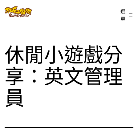
跳
柑
選
至
單
仔
主
家
要
族
內
休閒小遊戲分
BLOG
容
享：英文管理
員