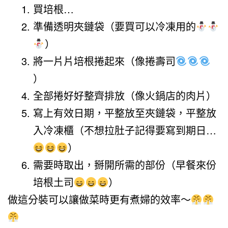
買培根…
準備透明夾鏈袋（要買可以冷凍用的
）
將一片片培根捲起來（像捲壽司
）
全部捲好好整齊排放（像火鍋店的肉片）
寫上有效日期，平整放至夾鏈袋，平整放
入冷凍櫃（不想拉肚子記得要寫到期日…
）
需要時取出，掰開所需的部份（早餐來份
培根土司
）
做這分裝可以讓做菜時更有煮婦的效率～