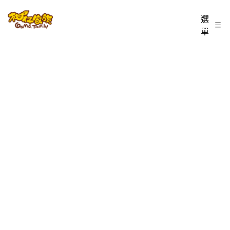
跳
柑
選
至
單
仔
主
家
要
族
內
BLOG
容