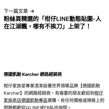
章
導
下一篇文章
粉絲頁精選的「柑仔LINE動態貼圖-人
覽
在江湖飄，哪有不挨刀」上架了！
德國凱馳 Karcher 網路經銷商
柑仔家族是專業清潔設備世界領導品牌【德國凱馳
Karcher】的網路經銷商，有需要的朋友歡迎到
柑仔
家族商店德國凱馳專區
選購。有任何價格或規格上的
問題都歡迎以LINE或FB私訊詢問。