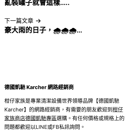
亂裝罐子就會這樣…..
章
導
下一篇文章
豪大雨的日子，🌧🌧🌧…
覽
德國凱馳 Karcher 網路經銷商
柑仔家族是專業清潔設備世界領導品牌【德國凱馳
Karcher】的網路經銷商，有需要的朋友歡迎到
柑仔
家族商店德國凱馳專區
選購。有任何價格或規格上的
問題都歡迎以LINE或FB私訊詢問。