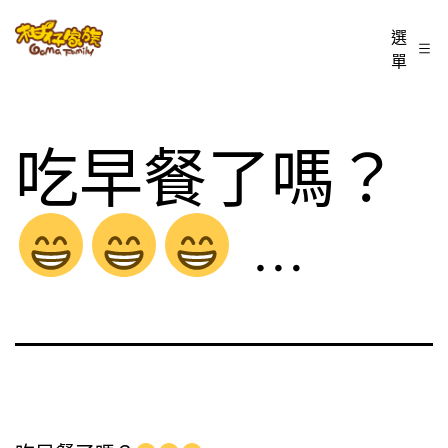
跳
柑
選
至
單
仔
主
家
要
族
內
吃早餐了嗎？
BLOG
容
…