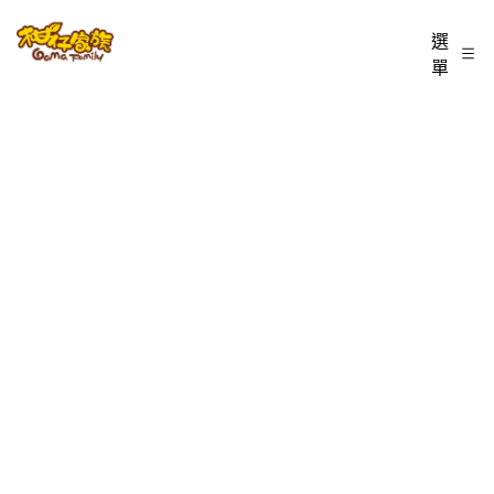
跳
柑
選
至
單
仔
主
家
要
族
內
BLOG
容