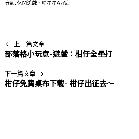
分類:
休閒遊戲
、
哈星星A好康
文
上一篇文章
部落格小玩意-遊戲：柑仔全壘打
章
導
下一篇文章
柑仔免費桌布下載- 柑仔出征去～
覽