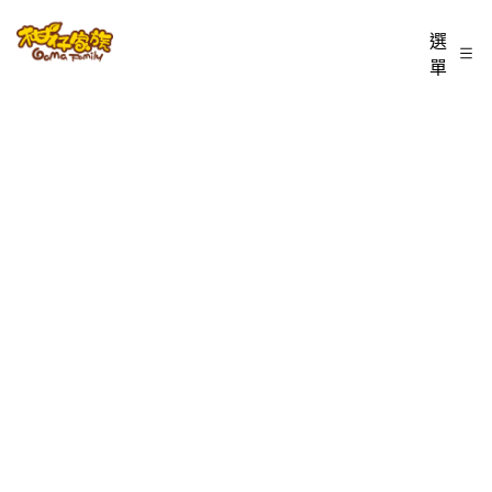
跳
柑
選
至
單
仔
主
家
要
族
內
BLOG
容