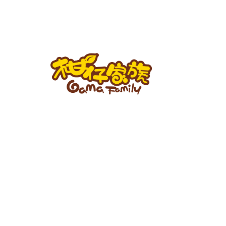
跳
至
主
要
內
容
柑
仔
家
族
BLOG