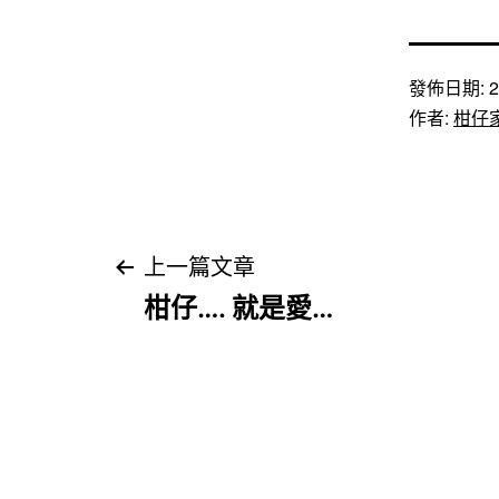
發佈日期:
2
作者:
柑仔
文
上一篇文章
柑仔…. 就是愛…
章
導
覽