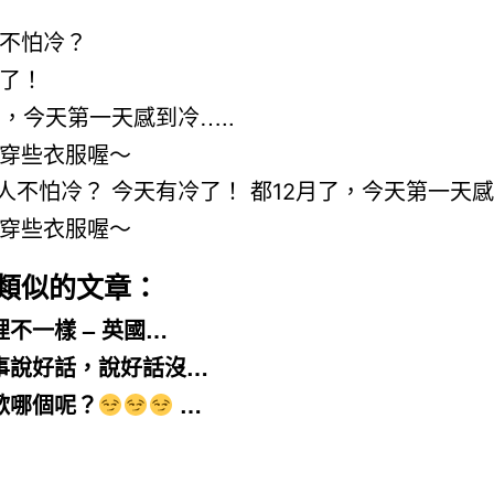
不怕冷？
了！
了，今天第一天感到冷…..
穿些衣服喔～
類似的文章：
裡不一樣 – 英國…
事說好話，說好話沒…
歡哪個呢？
…