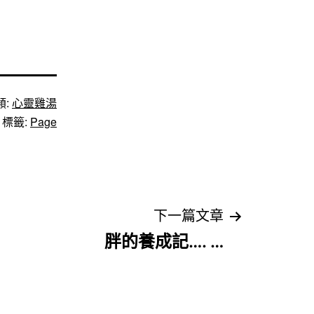
類:
心靈雞湯
標籤:
Page
下一篇文章
胖的養成記…. …