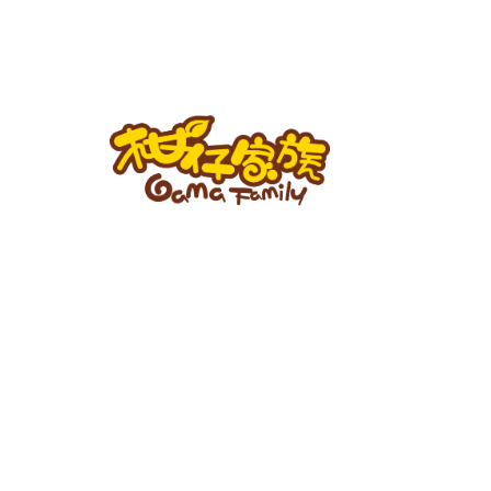
跳
至
主
要
內
容
柑
仔
家
族
BLOG