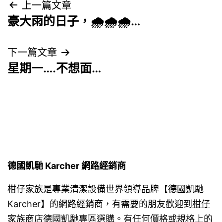
文
上一篇文章
豪大雨的日子，🌧🌧🌧…
章
導
下一篇文章
星期一….不想面…
覽
德國凱馳 Karcher 網路經銷商
柑仔家族是專業清潔設備世界領導品牌【德國凱馳
Karcher】的網路經銷商，有需要的朋友歡迎到
柑仔
家族商店德國凱馳專區
選購。有任何價格或規格上的