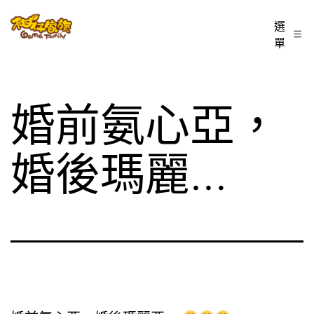
跳
柑
選
至
單
仔
主
家
要
族
內
婚前氨心亞，
BLOG
容
婚後瑪麗…