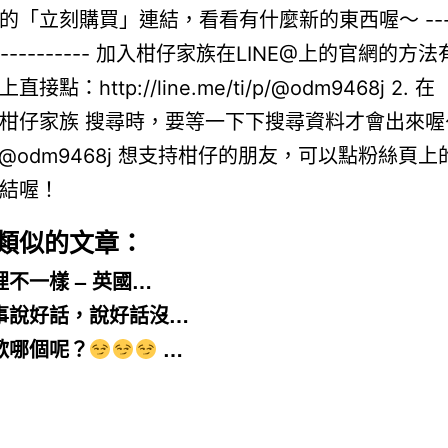
類似的文章：
裡不一樣 – 英國…
事說好話，說好話沒…
歡哪個呢？
…