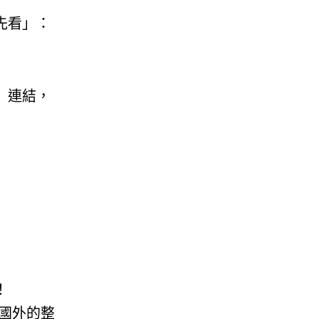
先看」：
」連結，
！