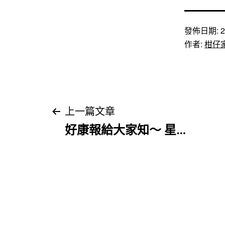
發佈日期:
2
作者:
柑仔
文
上一篇文章
好康報給大家知～ 星…
章
導
覽