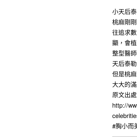
小天后泰
桃麻剛剛
往追求數
顯，會植
整型醫師
天后泰勒絲(
但是桃麻
大大的滿
原文出處
http://ww
celebriti
#胸小而美
————