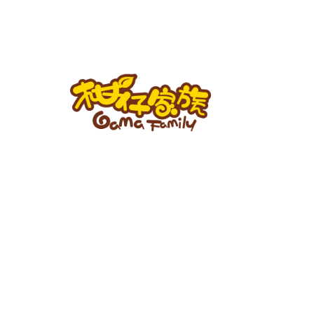
跳
至
主
要
內
容
柑
仔
家
族
BLOG