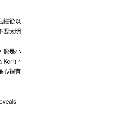
已經從以
不要太明
，像是小
Kerr)。
是心裡有
eveals-