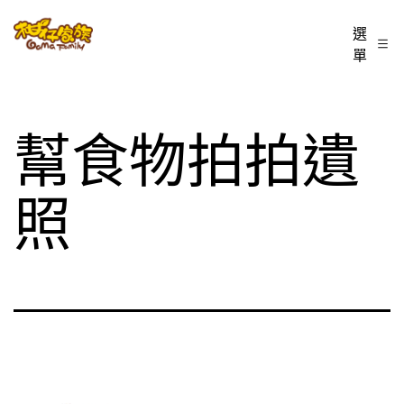
跳
柑
選
至
單
仔
主
家
要
族
內
幫食物拍拍遺
BLOG
容
照