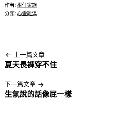
作者:
柑仔家族
分類:
心靈雞湯
文
上一篇文章
夏天長褲穿不住
章
導
下一篇文章
生氣說的話像屁一樣
覽