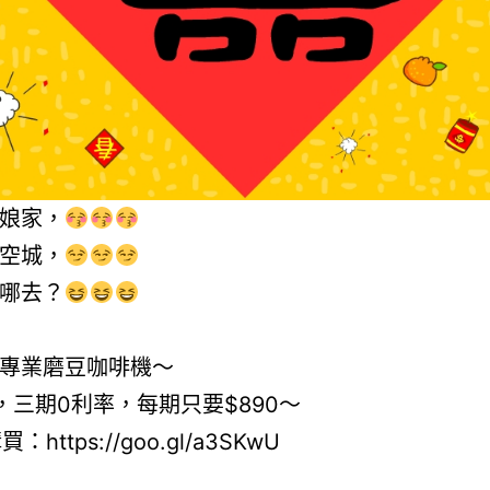
娘家，
空城，
哪去？
專業磨豆咖啡機～
0，三期0利率，每期只要$890～
：https://goo.gl/a3SKwU