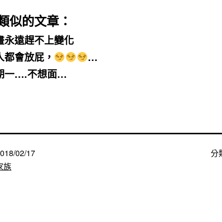
類似的文章：
畫永遠趕不上變化
人都會放屁，
…
期一….不想面…
018/02/17
分
家族