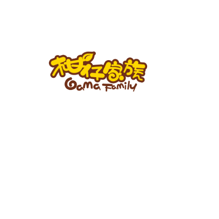
跳
至
主
要
內
容
柑
仔
家
族
BLOG