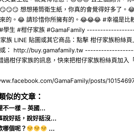
類似的文章：
裡不一樣 – 英國…
事說好話，說好話沒…
歡哪個呢？
…