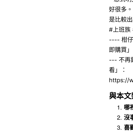
與本文
哪
沒
喜