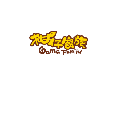
跳
至
主
要
內
容
柑
仔
家
族
BLOG