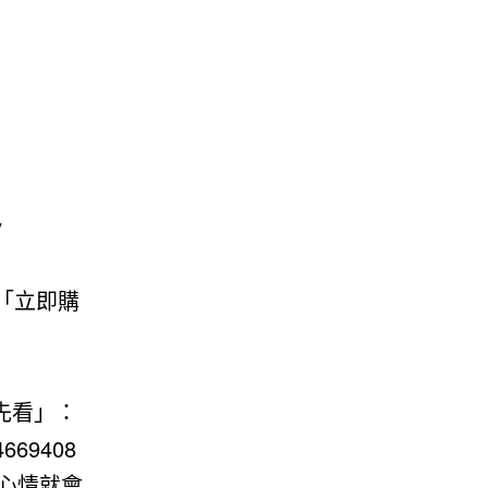
y
的「立即購
先看」：
4669408