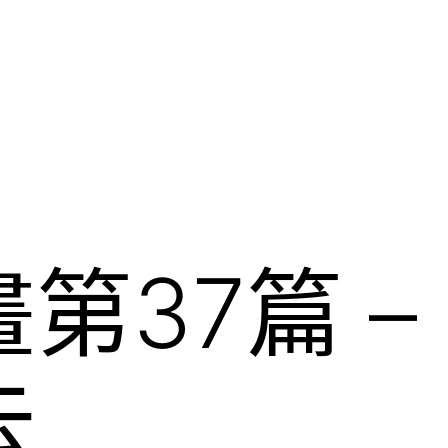
第37篇 –
去