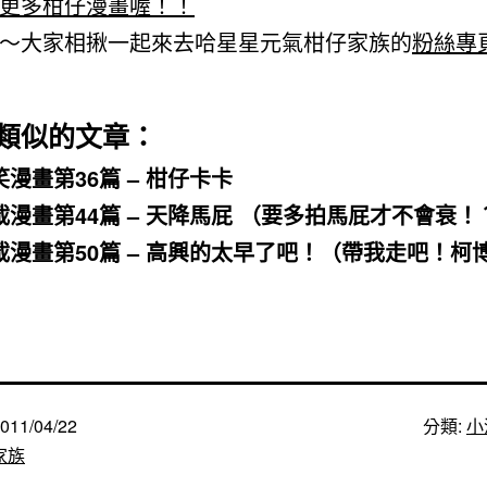
更多柑仔漫畫喔！！
～大家相揪一起來去哈星星元氣柑仔家族的
粉絲專
類似的文章：
笑漫畫第36篇 – 柑仔卡卡
載漫畫第44篇 – 天降馬屁 （要多拍馬屁才不會衰！
載漫畫第50篇 – 高興的太早了吧！（帶我走吧！柯
011/04/22
分類:
小
家族