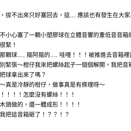
，拔不出來只好塞回去，這… 應該也有發生在大家
不小心塞了一顆小塑膠球在立體音響的重低音音箱
很緊！
那顆球…. 摳阿摳的…. 哇哩！！！被推進去音箱
別緊張～柑仔我來把螺絲起子一個個解開，我把音
把球拿出來了嗎？
～真是冷靜的柑仔，做事真是有條理呀～
！！！！怎麼沒有螺絲！！！
木頭做的，還一體成形！！！！
要我把這音箱砸了！？？！？