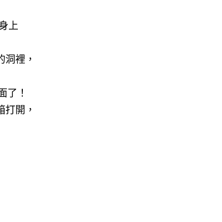
身上
的洞裡，
裡面了！
箱打開，