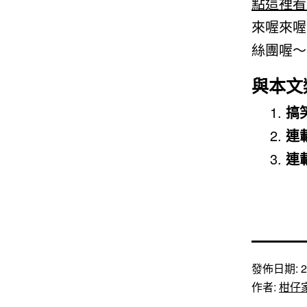
點這裡看
來喔來喔
絲團喔～
與本文
搞
連
連
發佈日期:
2
作者:
柑仔