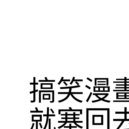
搞笑漫畫
就塞回