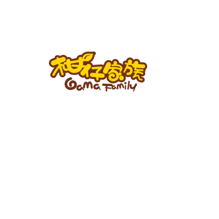
跳
至
主
要
內
容
柑
仔
家
族
BLOG