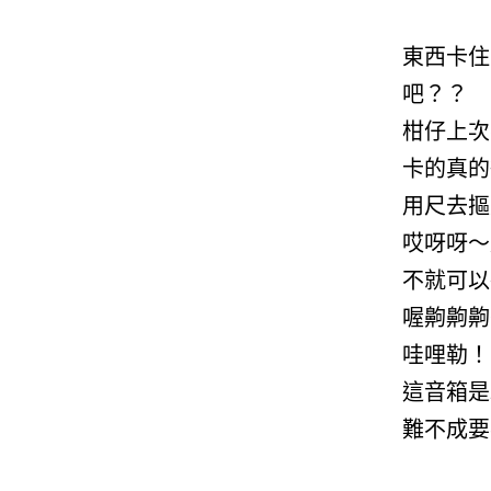
東西卡住
吧？？
柑仔上次
卡的真的
用尺去摳
哎呀呀～
不就可以
喔齁齁齁
哇哩勒！
這音箱是
難不成