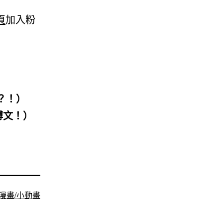
頁
加入粉
？！）
博文！）
漫畫/小動畫