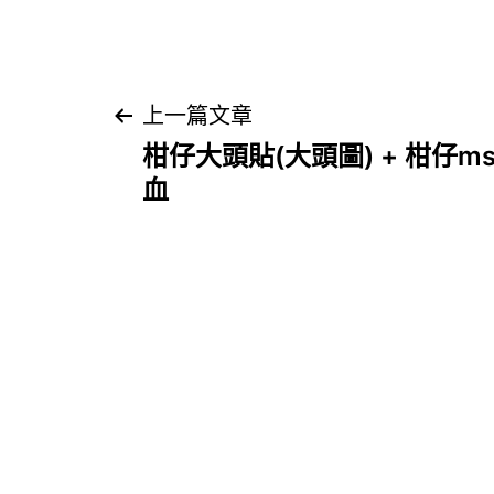
文
上一篇文章
柑仔大頭貼(大頭圖) + 柑仔ms
章
血
導
覽