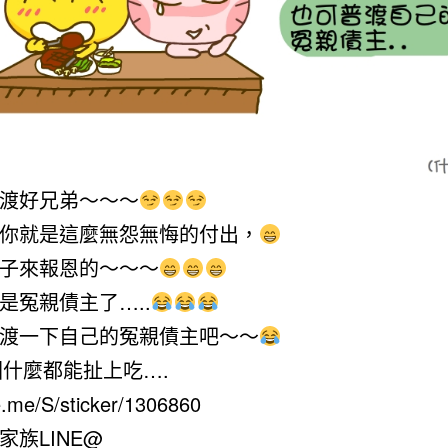
渡好兄弟～～～
你就是這麼無怨無悔的付出，
子來報恩的～～～
是冤親債主了…..
渡一下自己的冤親債主吧～～
貼圖什麼都能扯上吃….
ne.me/S/sticker/1306860
家族LINE@