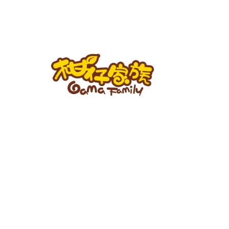
跳
至
主
要
內
容
柑
仔
家
族
BLOG