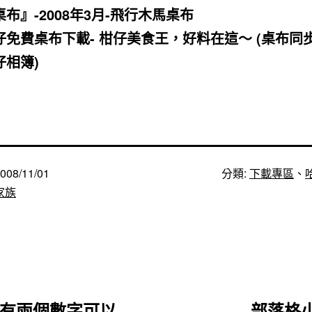
桌布』-2008年3月-飛行木馬桌布
仔免費桌布下載- 柑仔美食王，好料在這～ (桌布同
仔相簿)
008/11/01
分類:
下載專區
、
家族
 有兩個數字可以
部落格小玩