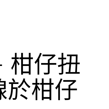
 柑仔扭
線於柑仔