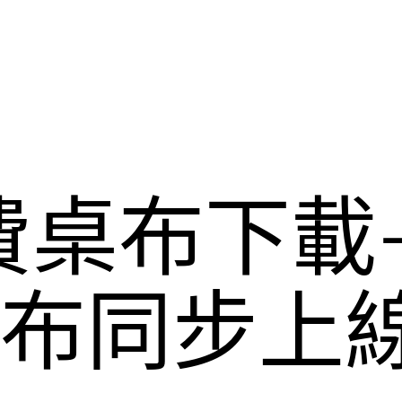
桌布下載-
桌布同步上