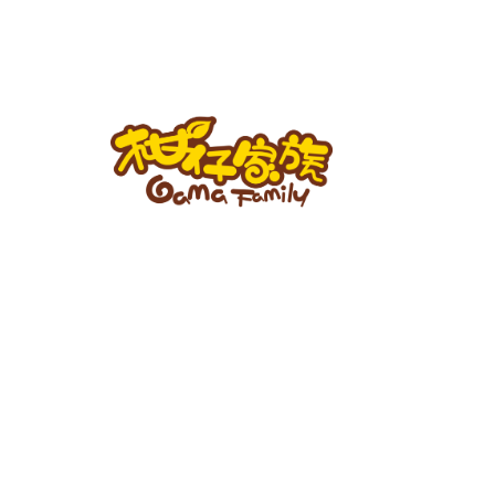
跳
至
主
要
內
容
柑
仔
家
族
BLOG