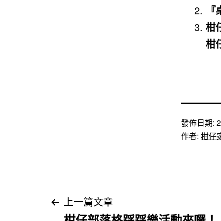
『
柑
柑
發佈日期:
2
作者:
柑仔
文
上一篇文章
柑仔部落格踩踩樂活動來囉！