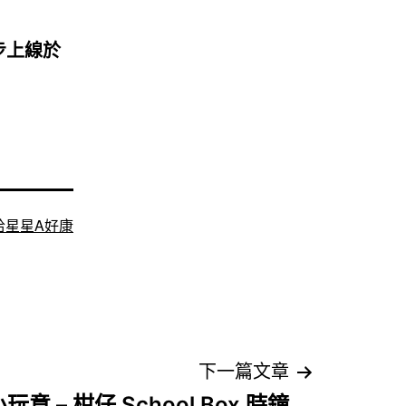
步上線於
哈星星A好康
下一篇文章
意 – 柑仔 School Box 時鐘