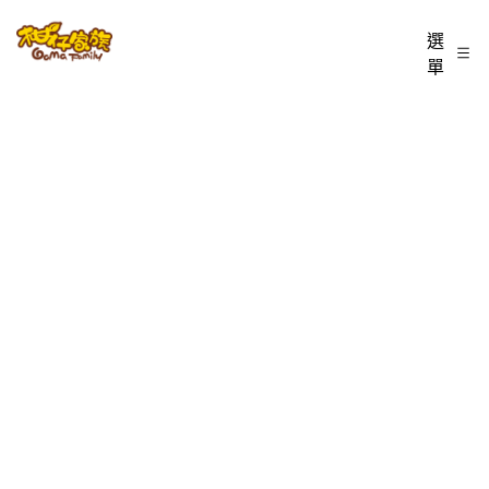
跳
柑
選
至
單
仔
主
家
要
族
內
BLOG
容