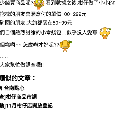
少錢買商品呢?
看到數據之後,柑仔做了小小的
抱枕的朋友會願意付的單價100~299元
匙圈的朋友,大約都落在50~99元
們自個熱烈討論的小零錢包…似乎沒人愛耶!
個糕啊~~ 怎麼辦才好呢??
..
大家幫忙做調查囉!!
類似的文章：
店 台南點心
調查]柑仔商品市調
活動]11月柑仔店開放登記