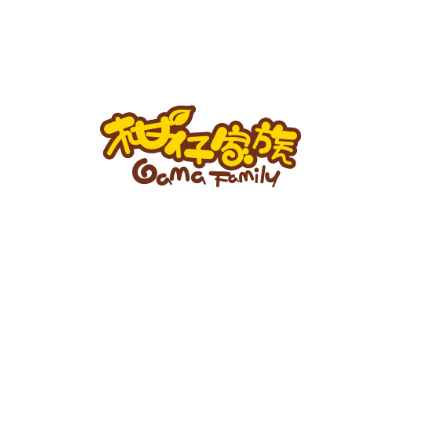
跳
至
主
要
內
容
柑
仔
家
族
BLOG