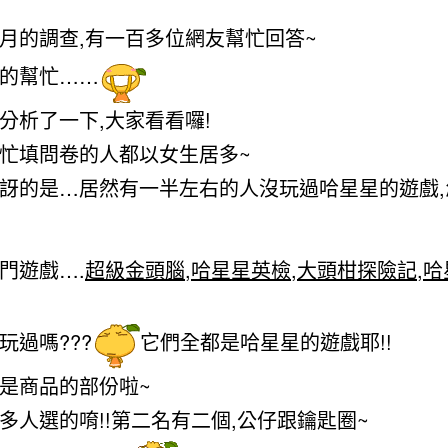
月的調查,有一百多位網友幫忙回答~
的幫忙……
分析了一下,大家看看囉!
忙填問卷的人都以女生居多~
訝的是…居然有一半左右的人沒玩過哈星星的遊戲,
門遊戲….
超級金頭腦
,
哈星星英檢
,
大頭柑探險記
,
哈
玩過嗎???
它們全都是哈星星的遊戲耶!!
是商品的部份啦~
多人選的唷!!第二名有二個,公仔跟鑰匙圈~