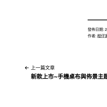
發佈日期:
2
作者:
柑仔
文
上一篇文章
新款上市~手機桌布與佈景主
章
導