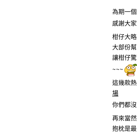
為期一個
感謝大家
柑仔大略
大部份幫
讓柑仔驚
~~~
這幾款熱
場
你們都沒
再來當然
抱枕是最