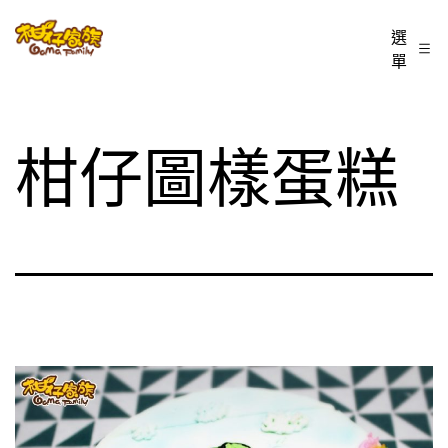
跳
柑
選
至
單
仔
主
家
要
族
內
柑仔圖樣蛋糕
BLOG
容