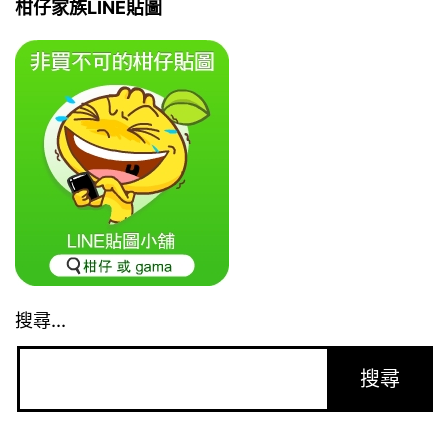
柑仔家族LINE貼圖
搜尋...