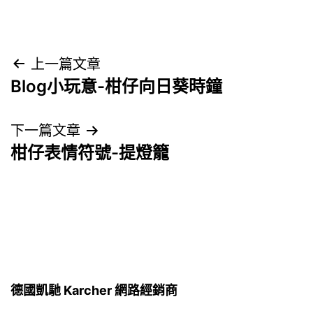
文
上一篇文章
Blog小玩意-柑仔向日葵時鐘
章
導
下一篇文章
柑仔表情符號-提燈籠
覽
德國凱馳 Karcher 網路經銷商