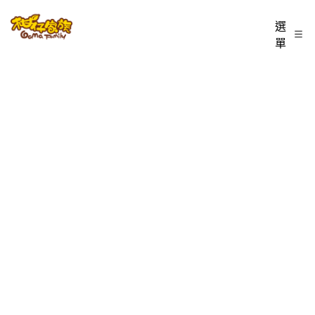
跳
柑
選
至
單
仔
主
家
要
族
內
BLOG
容