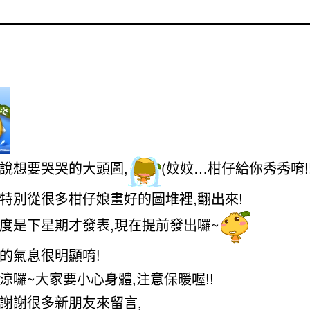
說想要哭哭的大頭圖,
(妏妏…柑仔給你秀秀唷!
特別從很多柑仔娘畫好的圖堆裡,翻出來!
度是下星期才發表,現在提前發出囉~
的氣息很明顯唷!
涼囉~大家要小心身體,注意保暖喔!!
謝謝很多新朋友來留言,