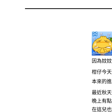
因為妏妏
柑仔今天
本來的進
最近秋天
晚上有點
在這兒也