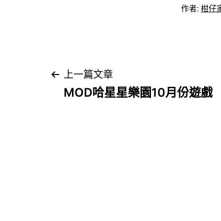
作者:
柑仔
文
上一篇文章
MOD哈星星樂園10月份遊戲
章
導
覽