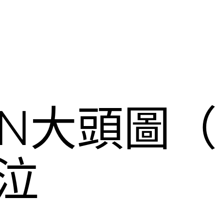
N大頭圖（
泣