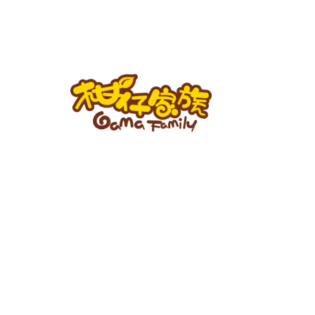
跳
至
主
要
內
容
柑
仔
家
族
BLOG