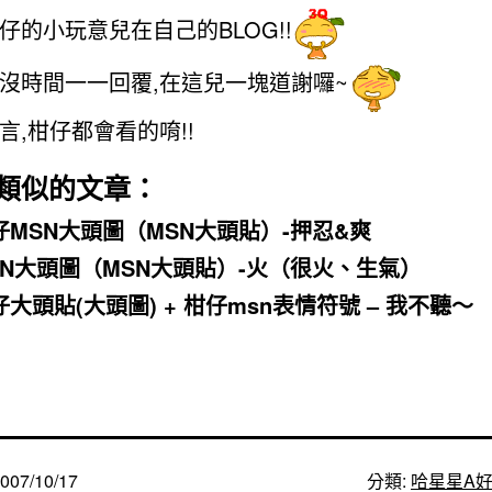
仔的小玩意兒在自己的BLOG!!
沒時間一一回覆,在這兒一塊道謝囉~
言,柑仔都會看的唷!!
類似的文章：
仔MSN大頭圖（MSN大頭貼）-押忍&爽
SN大頭圖（MSN大頭貼）-火（很火、生氣）
仔大頭貼(大頭圖) + 柑仔msn表情符號 – 我不聽～
007/10/17
分類:
哈星星A