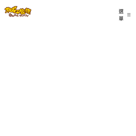
跳
柑
選
至
單
仔
主
家
要
族
內
BLOG
容