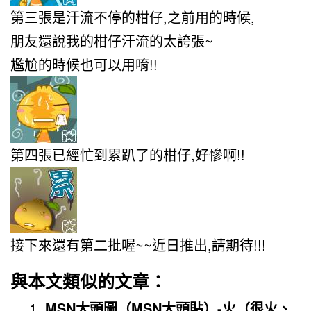
第三張是汗流不停的柑仔,之前用的時候,
朋友還說我的柑仔汗流的太誇張~
尷尬的時候也可以用唷!!
第四張已經忙到累趴了的柑仔,好慘啊!!
接下來還有第二批喔~~近日推出,請期待!!!
與本文類似的文章：
MSN大頭圖（MSN大頭貼）-火（很火、