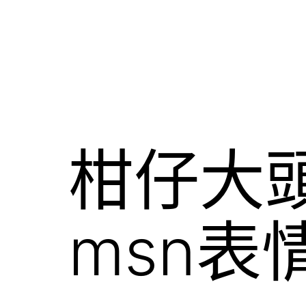
柑仔大頭
msn表