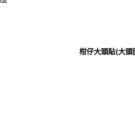
家族
柑仔大頭貼(大頭圖