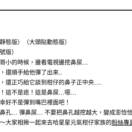
靜態版）
（大頭貼動態版）
號版）
哥小的時候，邊看電視邊挖鼻屎…
，還順手給他彈了出來..
，還正巧給它談到柑仔的鼻子正中央….
！這不是痣！這是鼻屎…噁…
幸好不是彈到嘴巴裡面吧！
鼻孔… 彈鼻屎… 不要把鼻孔越挖越大，變成澎恰
～大家相揪一起來去哈星星元氣柑仔家族的
粉絲專