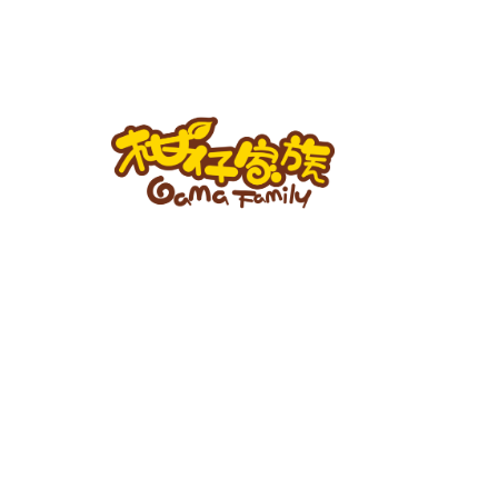
跳
至
主
要
內
容
柑
仔
家
族
BLOG