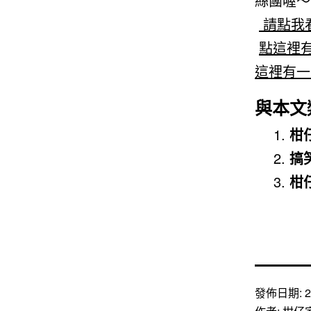
絲團喔～
請點我看
點這裡有
這裡有一
與本文
柑
搞
柑
發佈日期:
2