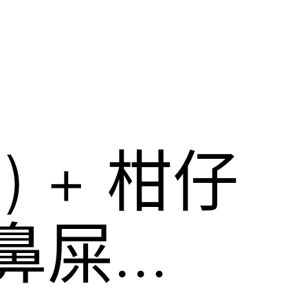
 + 柑仔
挖鼻屎…