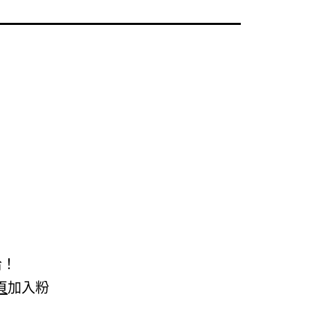
恰！
頁
加入粉