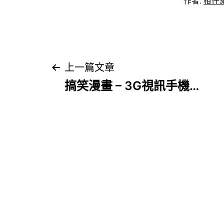
作者:
柑仔
文
上一篇文章
搞笑漫畫 – 3G視訊手機…
章
導
覽