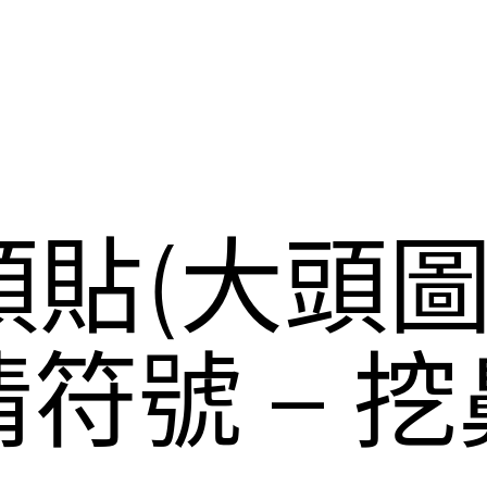
貼(大頭圖)
情符號 – 