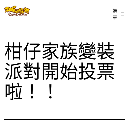
跳
柑
選
至
單
仔
主
家
要
族
內
柑仔家族變裝
BLOG
容
派對開始投票
啦！！