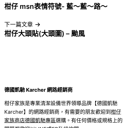
柑仔 msn表情符號- 藍～藍～路～
章
導
下一篇文章
柑仔大頭貼(大頭圖) – 颱風
覽
德國凱馳 Karcher 網路經銷商
柑仔家族是專業清潔設備世界領導品牌【德國凱馳
Karcher】的網路經銷商，有需要的朋友歡迎到
柑仔
家族商店德國凱馳專區
選購。有任何價格或規格上的