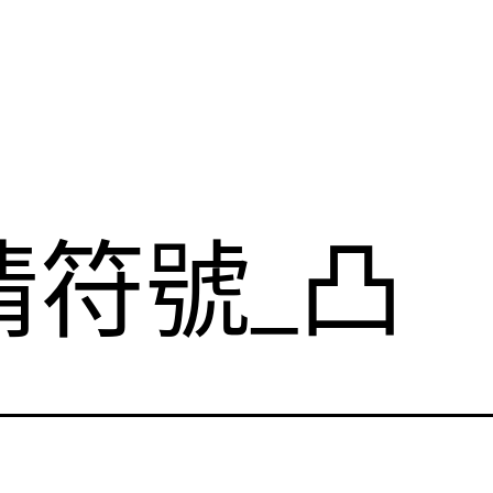
情符號_凸