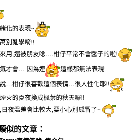
緒化的表現~
萬別亂學唷!!
來用,還被朋友唸….柑仔平常不會醬子的啦!
氣才會… 因為連
這樣都無法表現!
說…柑仔很喜歡這個表情…很人性化耶!!
煙火的夏夜換成楓葉的秋天囉!!
,日夜溫差會比較大,要小心別感冒了~
類似的文章：