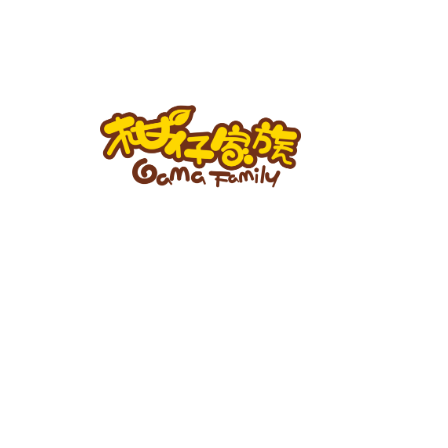
跳
至
主
要
內
容
柑
仔
家
族
BLOG