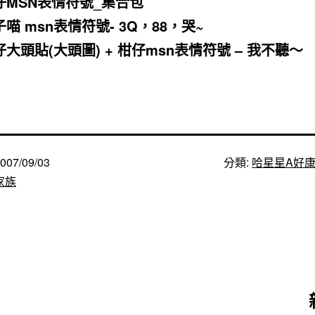
仔MSN表情符號_集合包
喵 msn表情符號- 3Q，88，哭~
仔大頭貼(大頭圖) + 柑仔msn表情符號 – 我不聽～
007/09/03
分類:
哈星星A好
家族