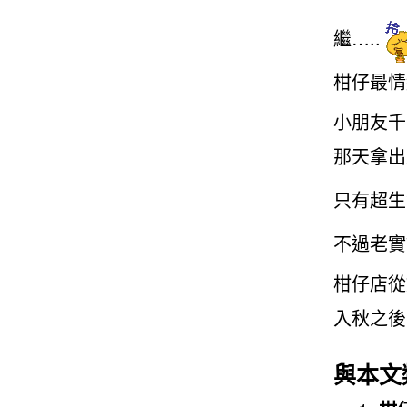
繼…..
柑仔最情
小朋友千
那天拿出
只有超生
不過老實
柑仔店從
入秋之後
與本文