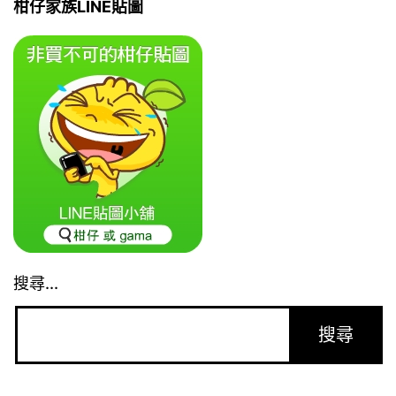
柑仔家族LINE貼圖
搜尋...