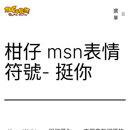
跳
柑
選
至
單
仔
主
家
要
族
內
柑仔 msn表情
BLOG
容
符號- 挺你