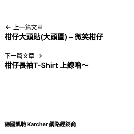
文
上一篇文章
柑仔大頭貼(大頭圖) – 微笑柑仔
章
導
下一篇文章
柑仔長袖T-Shirt 上線嚕～
覽
德國凱馳 Karcher 網路經銷商