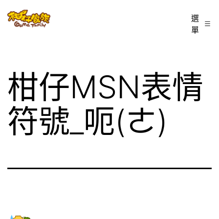
跳
柑
選
至
單
仔
主
家
要
族
內
柑仔MSN表情
BLOG
容
符號_呃(ㄜ)