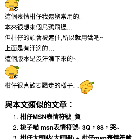
這個表情柑仔我還蠻常用的,
本來很想來個烏鴉飛過…
但柑仔的頭會被遮住,所以就用醬吧~
上面是有汗滴的…
這個版本是沒汗滴下來的~
柑仔很喜歡ㄜ飄走的樣子…
與本文類似的文章：
柑仔MSN表情符號_賀
桃子喵 msn表情符號- 3Q，88，哭~
柑仔大頭貼(大頭圖) + 柑仔msn表情符號