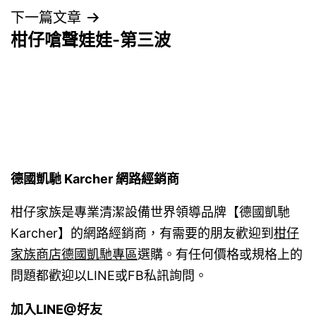
導
下一篇文章
柑仔嗆聲娃娃-第三波
覽
德國凱馳 Karcher 網路經銷商
柑仔家族是專業清潔設備世界領導品牌【德國凱馳
Karcher】的網路經銷商，有需要的朋友歡迎到
柑仔
家族商店德國凱馳專區
選購。有任何價格或規格上的
問題都歡迎以LINE或FB私訊詢問。
加入LINE@好友