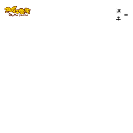
跳
柑
選
至
單
仔
主
家
要
族
內
BLOG
容