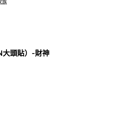
家族
N大頭貼）-財神