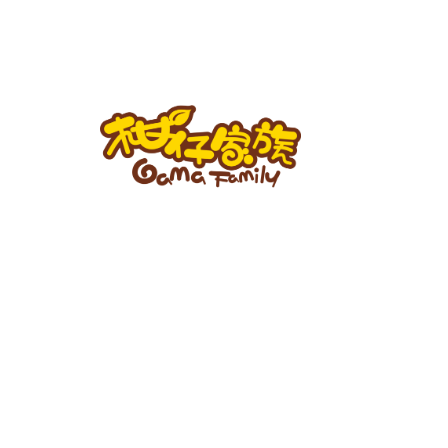
跳
至
主
要
內
容
柑
仔
家
族
BLOG