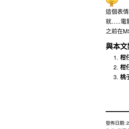
這個表情
就…..
之前在M
與本文
柑仔
柑
桃子
發佈日期:
2