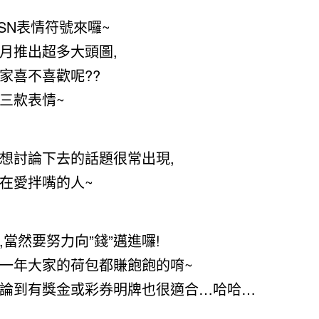
SN表情符號來囉~
月推出超多大頭圖,
家喜不喜歡呢??
三款表情~
想討論下去的話題很常出現,
在愛拌嘴的人~
,當然要努力向”錢”邁進囉!
一年大家的荷包都賺飽飽的唷~
論到有獎金或彩券明牌也很適合…哈哈…