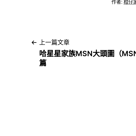
作者:
柑仔
文
上一篇文章
哈星星家族MSN大頭圖（MS
章
篇
導
覽