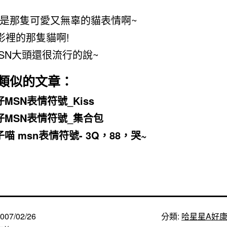
是那隻可愛又無辜的貓表情啊~
電影裡的那隻貓啊!
SN大頭還很流行的說~
類似的文章：
MSN表情符號_Kiss
仔MSN表情符號_集合包
喵 msn表情符號- 3Q，88，哭~
007/02/26
分類:
哈星星A好