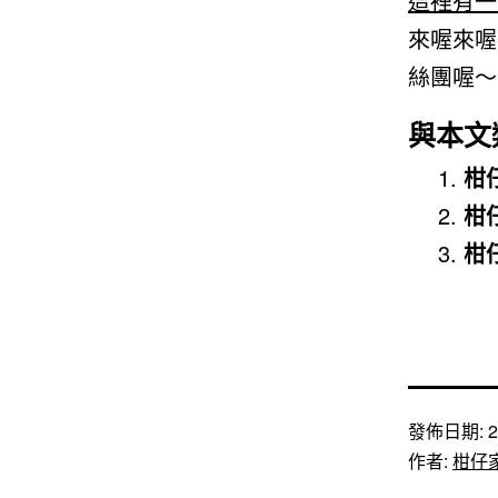
這裡有一
來喔來喔
絲團喔～
與本文
柑
柑仔
柑
發佈日期:
2
作者:
柑仔