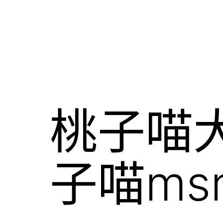
桃子喵大
子喵ms