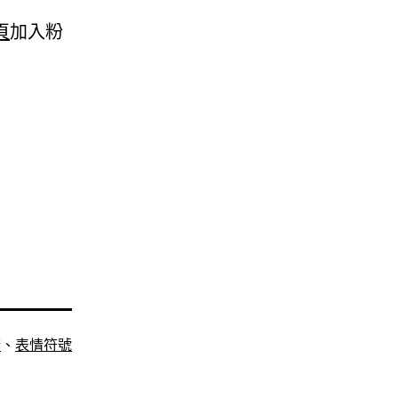
頁
加入粉
康
、
表情符號