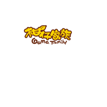
跳
至
主
要
內
容
柑
仔
家
族
BLOG