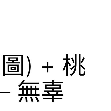
) + 桃
– 無辜