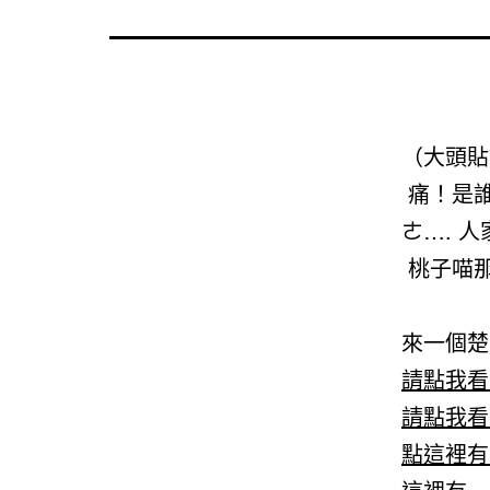
（大頭貼
痛！是
ㄜ…. 
桃子喵那
來一個楚
請點我看
請點我看
點這裡有