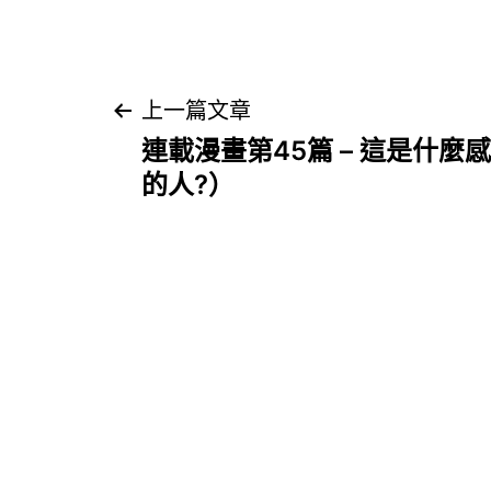
文
上一篇文章
連載漫畫第45篇 – 這是什麼
章
的人?）
導
覽