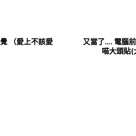
感覺 （愛上不該愛
又當了…. 電腦
喵大頭貼(