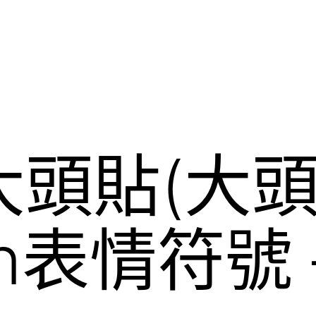
頭貼(大頭圖
n表情符號 