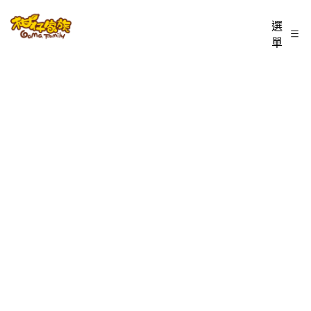
跳
柑
選
至
單
仔
主
家
要
族
內
BLOG
容