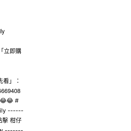
ly
的「立即購
先看」：
4669408