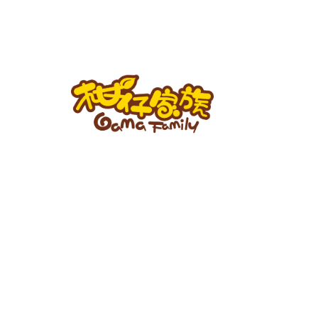
跳
至
主
要
內
容
柑
仔
家
族
BLOG