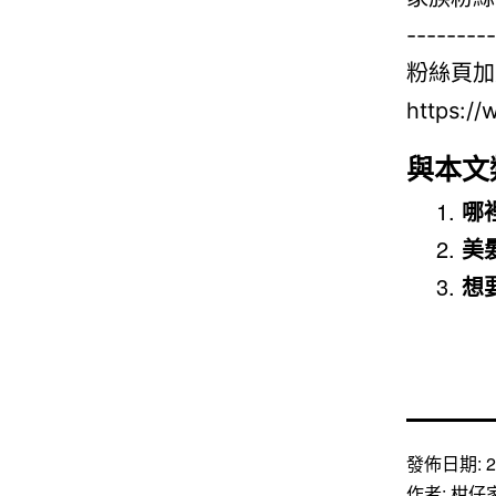
與本文
哪
美
想
發佈日期:
2
作者:
柑仔