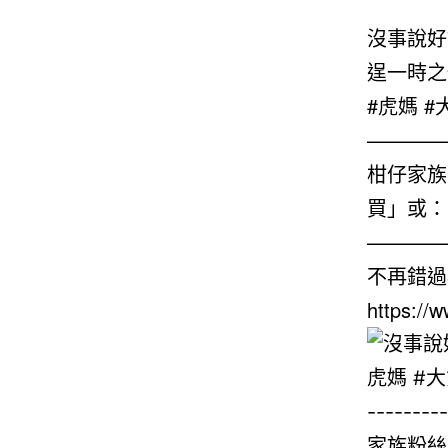
沒事說好
逞一時之
#虎媽 #
————
柑仔家族
買」或： ht
————
不再錯過
https:/