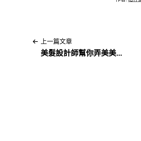
文
上一篇文章
美髮設計師幫你弄美美…
章
導
覽