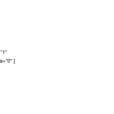
”1″
a=”0″ ]