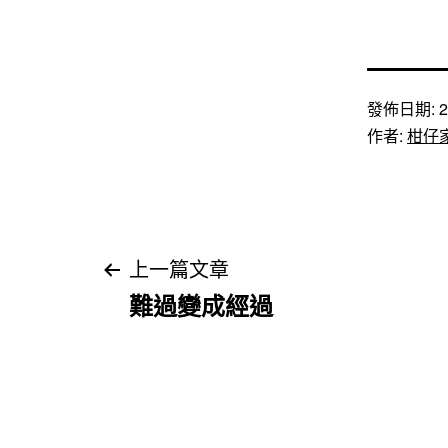
發佈日期:
2
作者:
柑仔
文
上一篇文章
難過變成經過
章
導