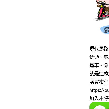
現代馬路
低頭、
逼車、
就是這樣
購買柑仔
https://
加入柑仔