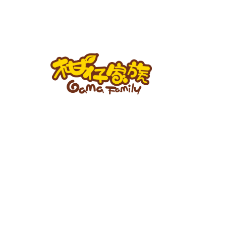
跳
至
主
要
內
容
柑
仔
家
族
BLOG