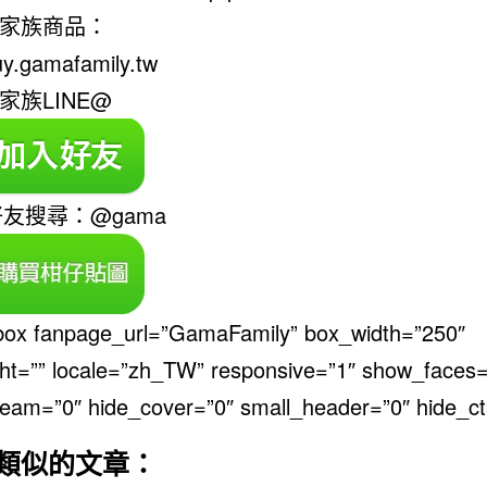
家族商品：
buy.gamafamily.tw
家族LINE@
好友搜尋：@gama
ebox fanpage_url=”GamaFamily” box_width=”250″
ht=”” locale=”zh_TW” responsive=”1″ show_faces=
eam=”0″ hide_cover=”0″ small_header=”0″ hide_ct
類似的文章：