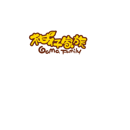
跳
至
主
要
內
容
柑
仔
家
族
BLOG