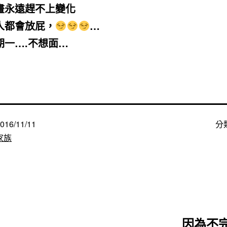
畫永遠趕不上變化
人都會放屁，
…
期一….不想面…
016/11/11
分
家族
因為不