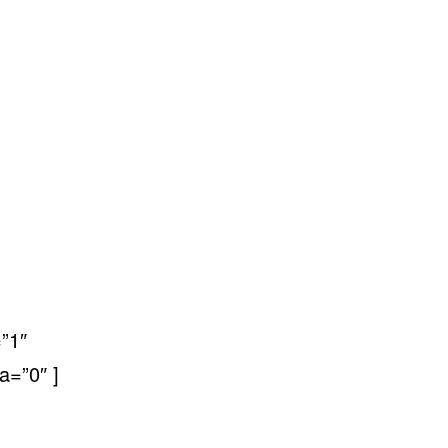
”1″
a=”0″ ]