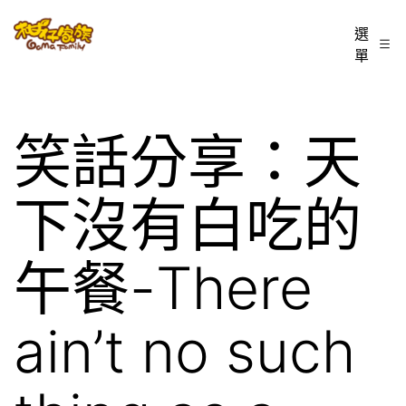
跳
柑
選
至
單
仔
主
家
要
族
內
笑話分享：天
BLOG
容
下沒有白吃的
午餐-There
ain’t no such