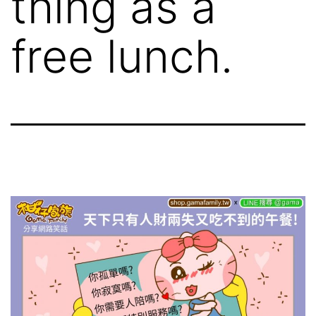
thing as a
free lunch.