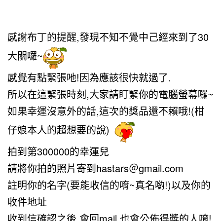
感謝布丁的提醒,發現不知不覺中己經來到了30
大關囉~
感覺有點緊張吔!因為應該很快就過了.
所以在這緊張時刻,大家請盯緊你的電腦螢幕囉~
如果幸運沒意外的話,這次的獎品還不賴哦!(柑
仔娘本人的超想要的說)
拍到第300000的幸運兒
請將你拍的照片寄到hastars＠gmail.com
註明你的名字(要能收信的唷~真名喲!)以及你的
收件地址
收到信確認之後,會回mail,也會公佈得獎的人唷!