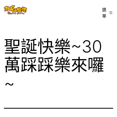
跳
柑
選
至
單
仔
主
家
要
族
內
聖誕快樂~30
BLOG
容
萬踩踩樂來囉
~