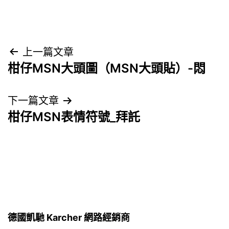
文
上一篇文章
柑仔MSN大頭圖（MSN大頭貼）-悶
章
導
下一篇文章
柑仔MSN表情符號_拜託
覽
德國凱馳 Karcher 網路經銷商