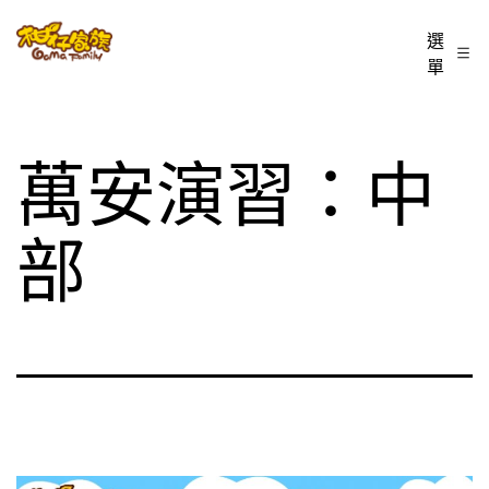
跳
柑
選
至
單
仔
主
家
要
族
內
萬安演習：中
BLOG
容
部