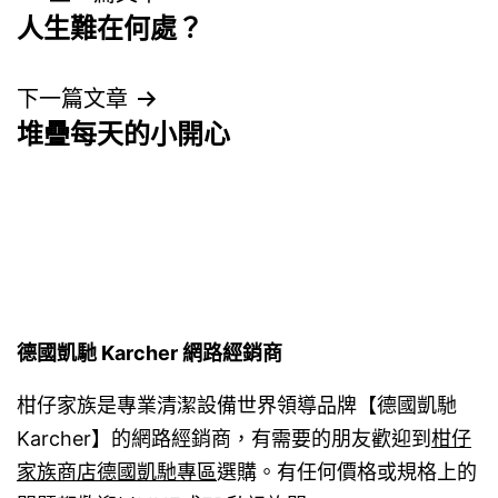
人生難在何處？
章
導
下一篇文章
堆疊每天的小開心
覽
德國凱馳 Karcher 網路經銷商
柑仔家族是專業清潔設備世界領導品牌【德國凱馳
Karcher】的網路經銷商，有需要的朋友歡迎到
柑仔
家族商店德國凱馳專區
選購。有任何價格或規格上的