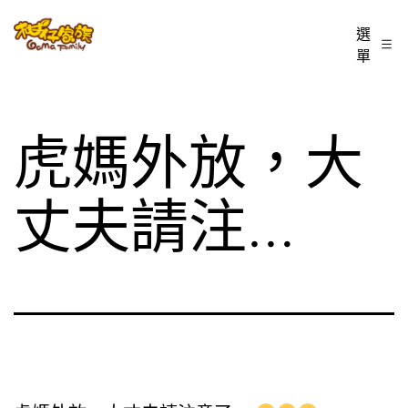
跳
柑
選
至
單
仔
主
家
要
族
內
虎媽外放，大
BLOG
容
丈夫請注…