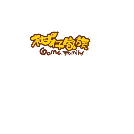
跳
至
主
要
內
容
柑
仔
家
族
BLOG