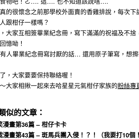
食物吧！ㄜ…. 這…. 也不知道該說啥….
真的很懷念之前那學校外面賣的香雞排說，每次下
人跟柑仔一樣嗎？
，大家互相簽畢業紀念冊，寫下滿滿的祝福及不捨
回憶呦！
 也是有人畢業紀念冊寫討厭的話… 還用原子筆寫，想
了，大家要要保持聯絡喔！
～大家相揪一起來去哈星星元氣柑仔家族的
粉絲專
類似的文章：
笑漫畫第36篇 – 柑仔卡卡
載漫畫第43篇 – 斑馬兵團入侵！？！（我要打10個