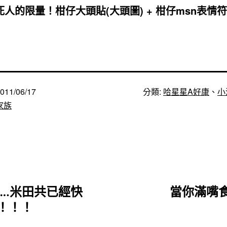
死人的限量！柑仔大頭貼(大頭圖) + 柑仔msn表情符號
011/06/17
分類:
哈星星A好康
、
小
家族
….米田共已經快
當你滿嘴
！！！