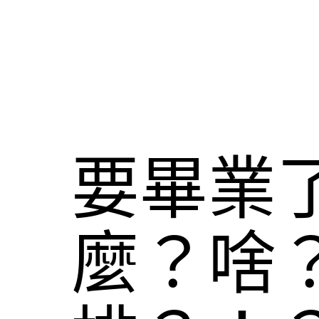
要畢業
麼？啥