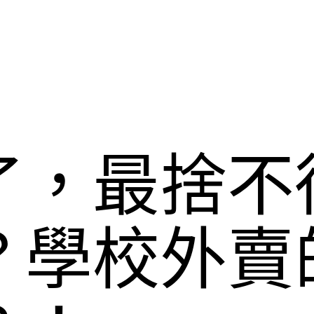
了，最捨不
？學校外賣