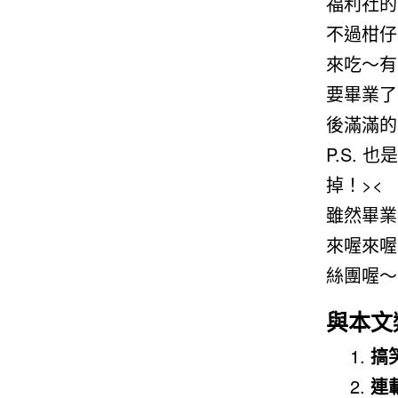
福利社的
不過柑仔
來吃～有
要畢業了
後滿滿的
P.S.
掉！><
雖然畢業
來喔來喔
絲團喔～
與本文
搞
連