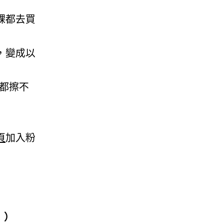
課都去買
，變成以
擦都擦不
頁
加入粉
！）