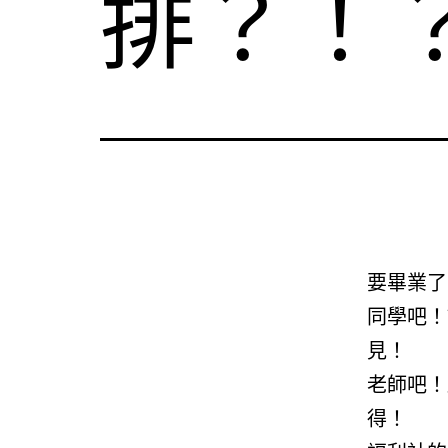
排？！
要畢業了
同學吧！
見！
老師吧！
得！