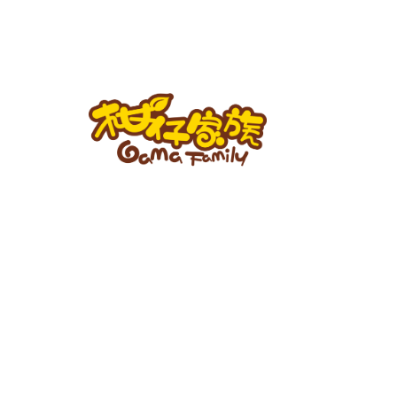
跳
至
主
要
內
容
柑
仔
家
族
BLOG