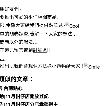
朋好友們~
要推出可愛的柑仔相關商品,
限,希望大家給我們提供點意見~
單的問卷調查,暸解一下大家的想法…
問卷以外的想法…
在這兒留言或到
討論區
!!
…
推出…我們會想個方法送小禮物給大家!!
類似的文章：
店 台南點心
活動]11月柑仔店開放登記
公告]11月柑仔店分店幸運得主