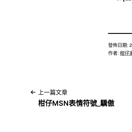
發佈日期:
2
作者:
柑仔
文
上一篇文章
柑仔MSN表情符號_驕傲
章