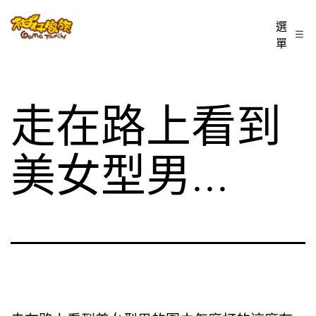
跳
柑
選
至
單
仔
主
家
要
族
內
走在路上看到
BLOG
容
美女型男…