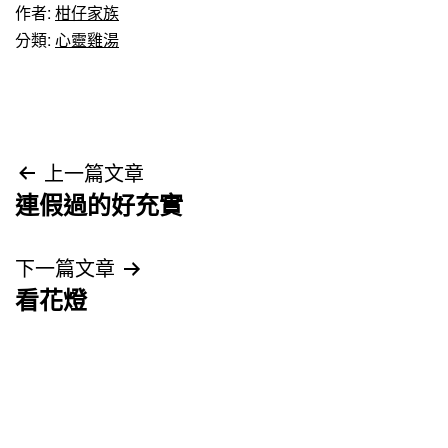
作者:
柑仔家族
分類:
心靈雞湯
文
上一篇文章
連假過的好充實
章
導
下一篇文章
看花燈
覽