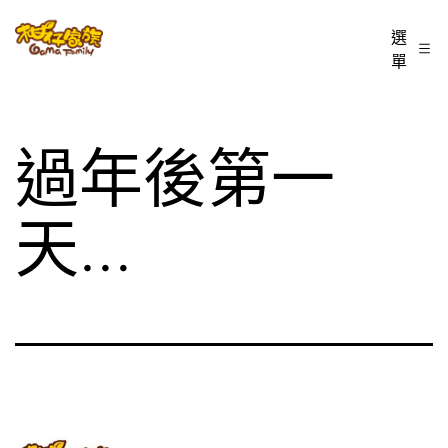
跳
柑
選
至
單
仔
主
家
要
族
內
過年後第一
BLOG
容
天…