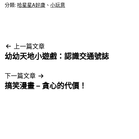
分類:
哈星星A好康
、
小玩意
文
上一篇文章
幼幼天地小遊戲：認識交通號誌
章
導
下一篇文章
搞笑漫畫 – 貪心的代價！
覽