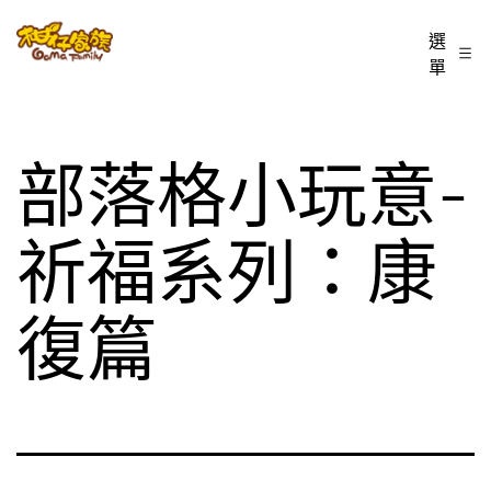
跳
柑
選
至
單
仔
主
家
要
族
內
部落格小玩意-
BLOG
容
祈福系列：康
復篇