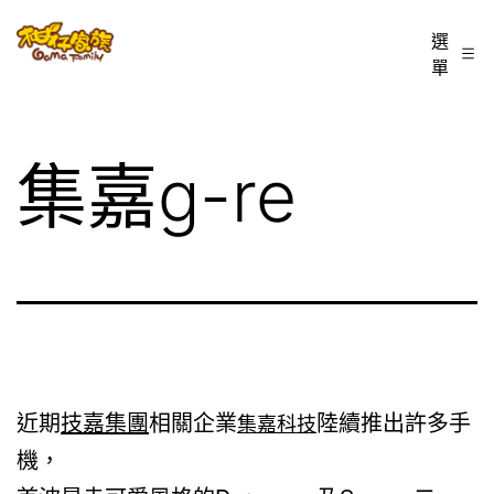
跳
柑
選
至
單
仔
主
家
要
族
內
集嘉g-re
BLOG
容
近期
技嘉集團
相關企業
陸續推出許多手
集嘉科技
機，