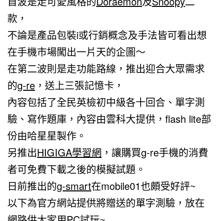
首波是走可愛風格的
Doraemon
及
Snoopy
二
款，
不論是產品包裝i或行銷概念及手法皆可看出想
在手機市場闖出一片天的企圖～
在第二波則是走功能路線，推出迎合大眾需求
的
g-re
，送上三張記憶卡，
內容包括了全民英檢初中級各十回合、單字測
驗、寫作題庫，內容由雲科大提供，flash lite部
份由哈星星製作。
另推出
HIGIGA學習網
，讓購買g-re手機的消費
者可免費下載之後的模擬試題。
日前推出的
g-smart
在
mobile01
也頗受好評~
以下為官方網站提供將贈送的單字測驗，放在
網路供大家用PC試玩~