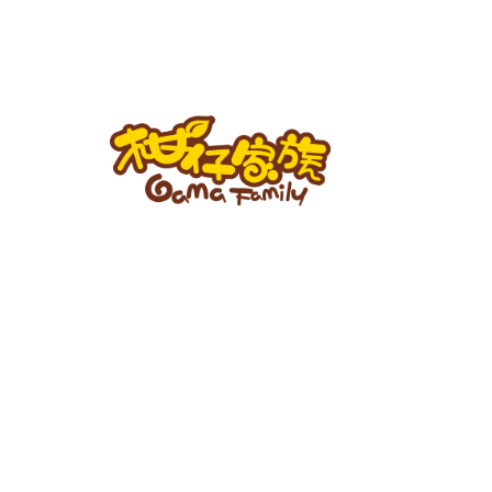
跳
至
主
要
內
容
柑
仔
家
族
BLOG