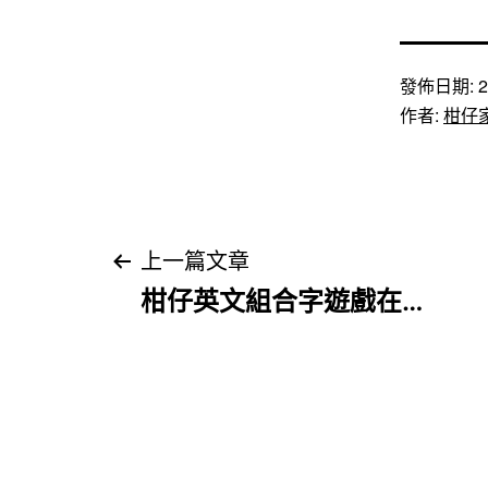
發佈日期:
2
作者:
柑仔
文
上一篇文章
柑仔英文組合字遊戲在…
章
導
覽