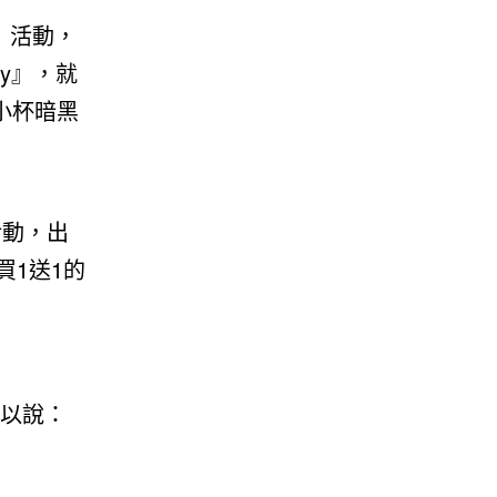
y」活動，
ty』，就
小杯暗黑
活動，出
買1送1的
可以說：