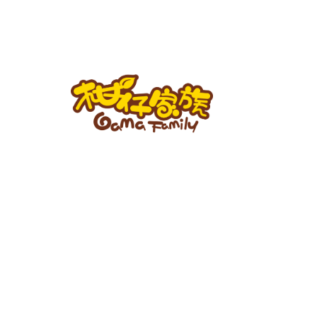
跳
至
主
要
內
容
柑
仔
家
族
BLOG