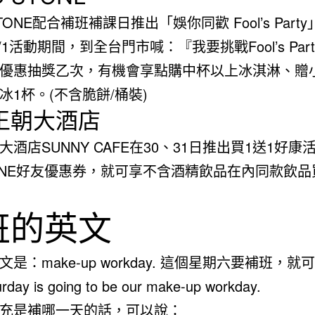
STONE配合補班補課日推出「娛你同歡 Fool’s Part
-4/1活動期間，到全台門市喊：『我要挑戰Fool’s Par
優惠抽獎乙次，有機會享點購中杯以上冰淇淋、贈
冰1杯。(不含脆餅/桶裝)
王朝大酒店
大酒店SUNNY CAFE在30、31日推出買1送1好康
INE好友優惠券，就可享不含酒精飲品在內同款飲品
班的英文
是：make-up workday. 這個星期六要補班，就
urday is going to be our make-up workday.
充是補哪一天的話，可以說：