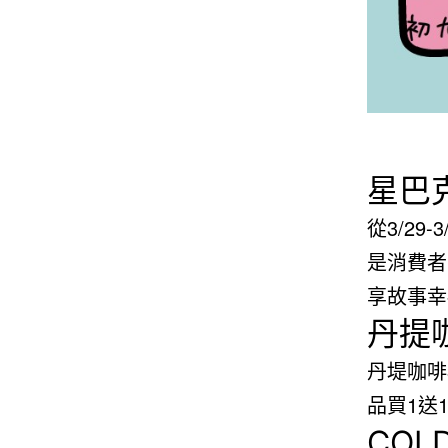
星巴
從3/29
是消費者
享故事幸
丹提
丹堤咖啡
品買1送
COL