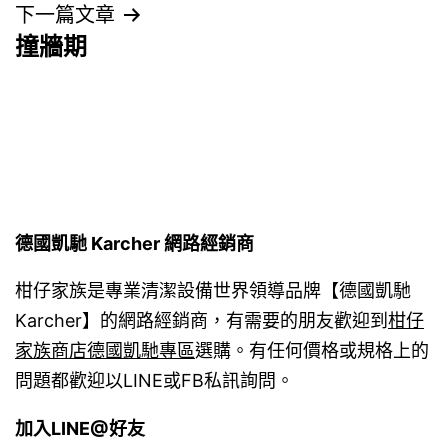
導
下一篇文章
撞牆期
覽
德國凱馳 Karcher 網路經銷商
柑仔家族是專業清潔設備世界領導品牌【德國凱馳
Karcher】的網路經銷商，有需要的朋友歡迎到
柑仔
家族商店德國凱馳專區
選購。有任何價格或規格上的
問題都歡迎以LINE或FB私訊詢問。
加入LINE@好友