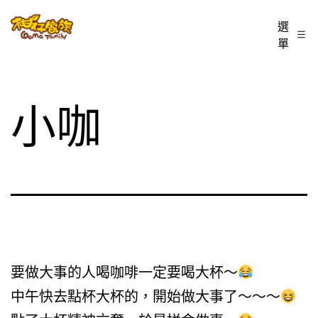
跳
柑
選
至
單
仔
主
家
要
族
內
小咖
BLOG
容
要做大事的人喝咖啡一定要喝大杯～
中午快去點杯大杯的，開始做大事了～～～