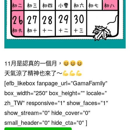
11月是認真的一個月，
天氣涼了精神也來了～
[efb_likebox fanpage_url=”GamaFamily”
box_width=”250″ box_height=”” locale=”
zh_TW” responsive=”1″ show_faces=”1″
show_stream=”0″ hide_cover=”0″
small_header=”0″ hide_cta=”0″ ]