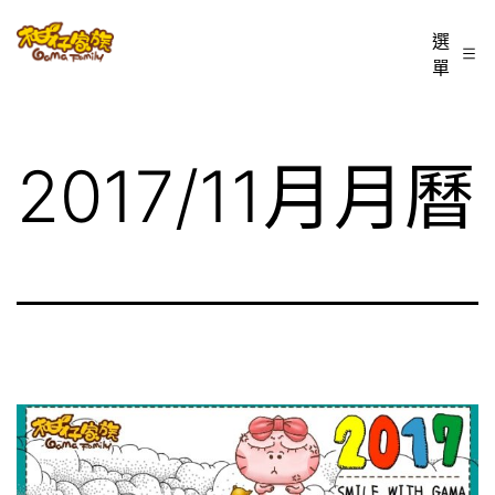
跳
柑
選
至
單
仔
主
家
要
族
內
2017/11月月曆
BLOG
容